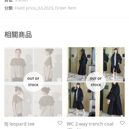
分類:
Fixed price
,
JUL2023
,
Order Item
相關商品
BJ leopard tee
WC 2-way trench coat