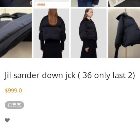
Jil sander down jck ( 36 only last 2)
$
999.0
已售完