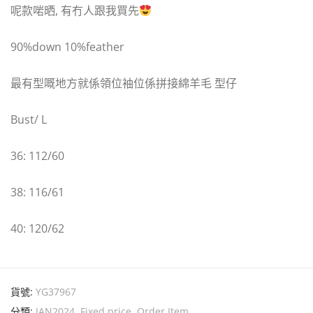
呢款啱晒, 有冇人跟我買先
90%down 10%feather
最有型嘅地方就係領位袖位係拼接綿羊毛 型仔
Bust/ L
36: 112/60
38: 116/61
40: 120/62
貨號:
YG37967
分類:
JAN2024
,
Fixed price
,
Order Item