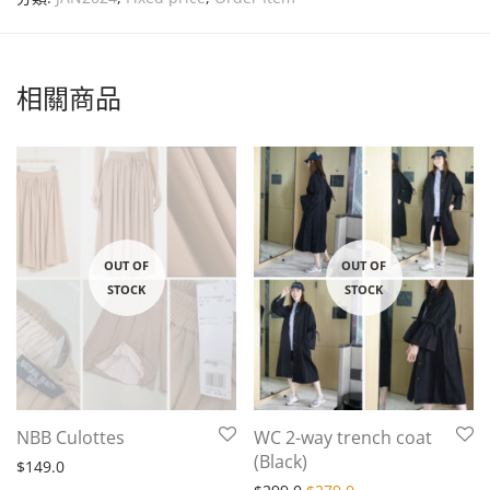
相關商品
NBB Culottes
WC 2-way trench coat
(Black)
$
149.0
Original price was: $299.
Current price is: $