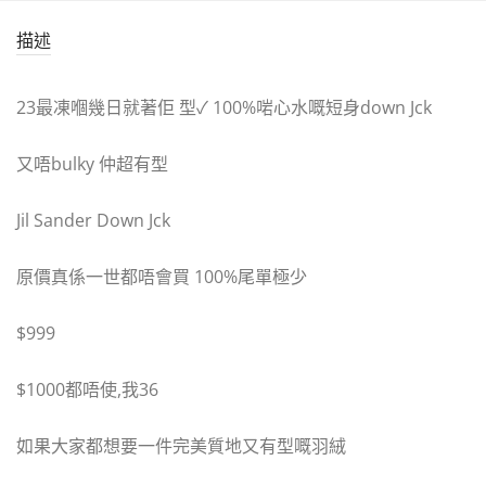
描述
23最凍嗰幾日就著佢 型✓ 100%啱心水嘅短身down Jck
又唔bulky 仲超有型
Jil Sander Down Jck
原價真係一世都唔會買 100%尾單極少
$999
$1000都唔使,我36
如果大家都想要一件完美質地又有型嘅羽絨