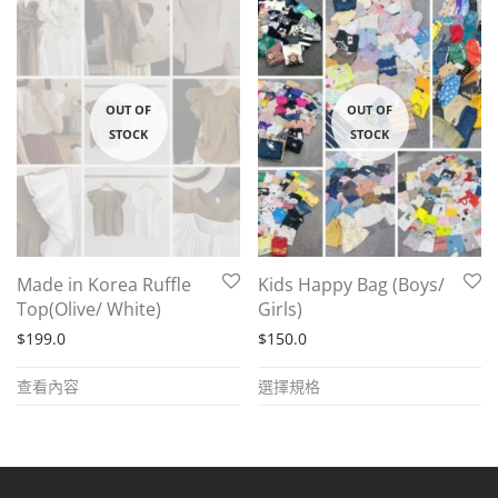
Made in Korea Ruffle
Kids Happy Bag (Boys/
Top(Olive/ White)
Girls)
$
199.0
$
150.0
This
查看內容
選擇規格
product
has
multiple
variants.