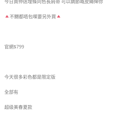
今日買仲送埋條同色長肩帶 可以調節嘅皮繩俾你
不嬲都唔包㗎要另外買
官網$799
今天很多彩色都是限定版
全部有
超级美春夏款