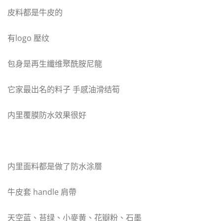
皮料都是牛皮的
有logo 壓纹
包身是再生纖维聚酰胺尼龍
它家最出名的料子 手感油滑结筍
内里覆膜防水效果很好
内里面料都是做了防水涂層
牛皮套 handle 肩帶
天空蓝、苔绿、小麥黄、花瓣粉、石墨