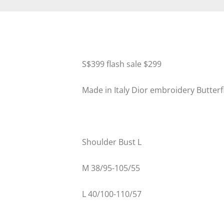
S$399 flash sale $299
Made in Italy Dior embroidery Butterfl
Shoulder Bust L
M 38/95-105/55
L 40/100-110/57