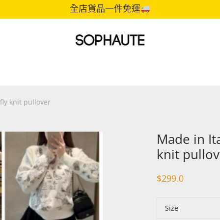
全店貨品一件免運
fly knit pullover
Made in It
knit pullo
$
299.0
Size