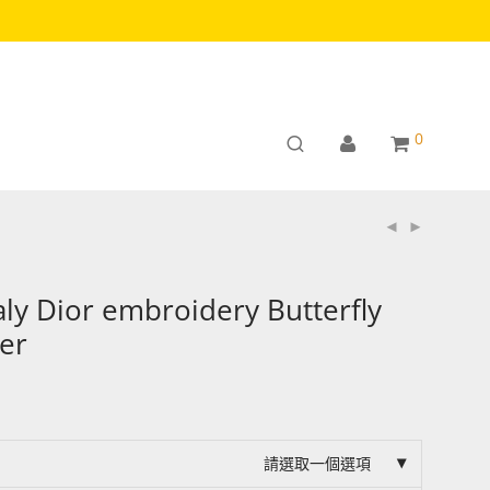
0
aly Dior embroidery Butterfly
ver
請選取一個選項