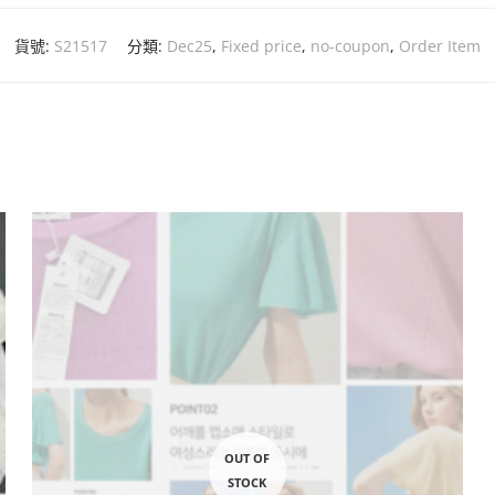
貨號:
S21517
分類:
Dec25
,
Fixed price
,
no-coupon
,
Order Item