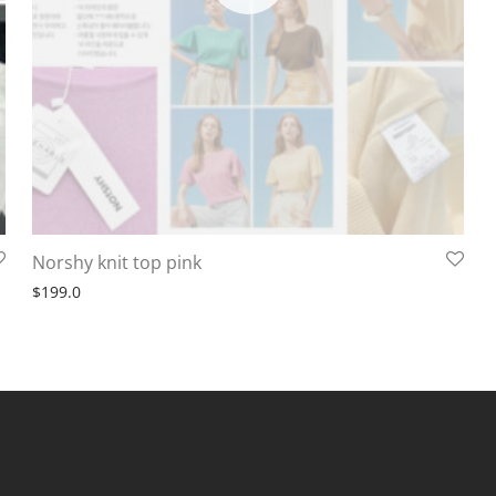
Norshy knit top pink
$
199.0