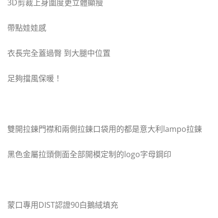
3D剪裁上身圍度更立體顯瘦
帶點娃娃感
衣長完全蓋過臀 到大腿中位置
足夠擋風保暖！
雙開拉鍊門襟和兩側拉鍊口袋用的都是意大利lampo拉鍊
黑色金屬拉頭側面全部開模定制的logo字母鋼印
蒙口專用DIST認證90白鵝絨填充