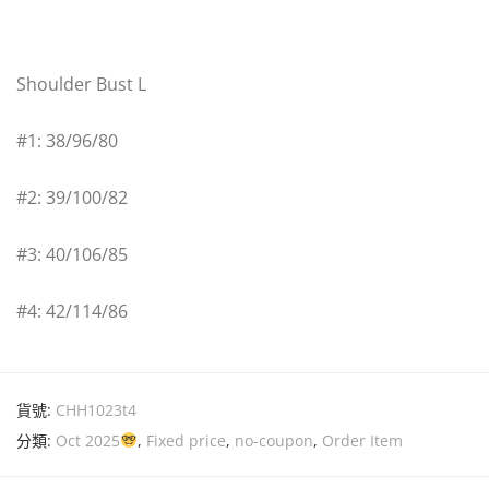
Shoulder Bust L
#1: 38/96/80
#2: 39/100/82
#3: 40/106/85
#4: 42/114/86
貨號:
CHH1023t4
分類:
Oct 2025
,
Fixed price
,
no-coupon
,
Order Item