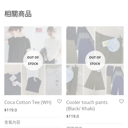
相關商品
Coca Cotton Tee (WH)
Cooler touch pants
(Black/ Khaki)
$
119.0
$
119.0
查看內容
This