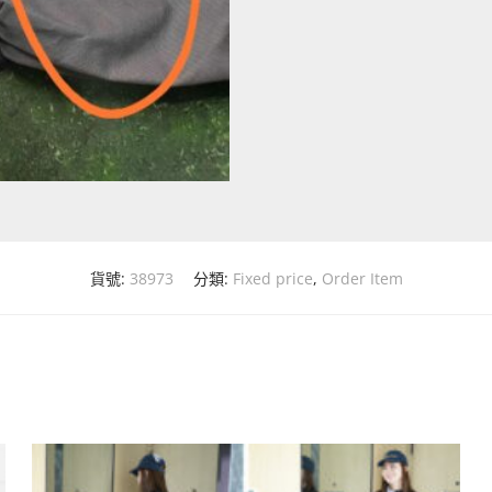
貨號:
38973
分類:
Fixed price
,
Order Item