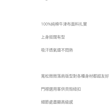
100%純棉牛津布面料扎實
上身挺闊有型
吸汗透氣還不悶熱
寬松微微落肩版型對各種身材都超友好
門襟選用客供貝殼紐扣
細節處盡顯高級感