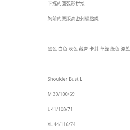
下擺的圓弧形拼接
胸前的原版高密刺繡點綴
黑色 白色 灰色 藏青 卡其 草綠 綠色 淺藍
Shoulder Bust L
M 39/100/69
L 41/108/71
XL 44/116/74