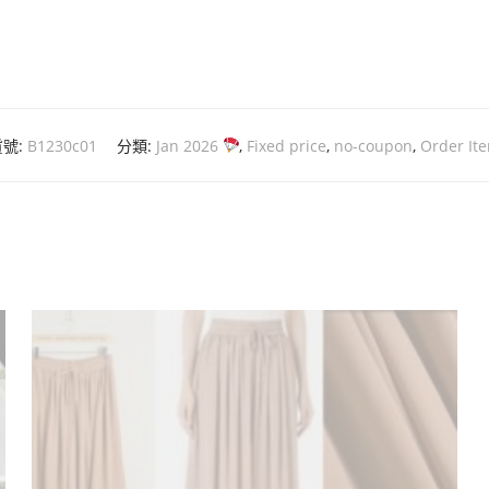
貨號:
B1230c01
分類:
Jan 2026
,
Fixed price
,
no-coupon
,
Order It