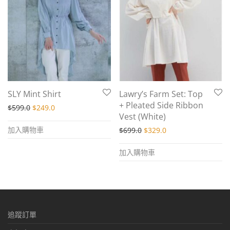
SLY Mint Shirt
Lawry’s Farm Set: Top
+ Pleated Side Ribbon
Original price was: $599.0.
Current price is: $249.0.
$
599.0
$
249.0
Vest (White)
加入購物車
Original price was: $699.
Current price is: $
$
699.0
$
329.0
加入購物車
追蹤訂單