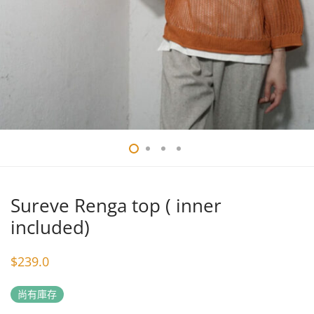
Sureve Renga top ( inner
included)
$
239.0
尚有庫存