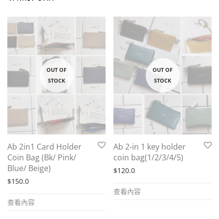
Ab 2in1 Card Holder
Ab 2-in 1 key holder
Coin Bag (Bk/ Pink/
coin bag(1/2/3/4/5)
Blue/ Beige)
$
120.0
$
150.0
查看內容
查看內容