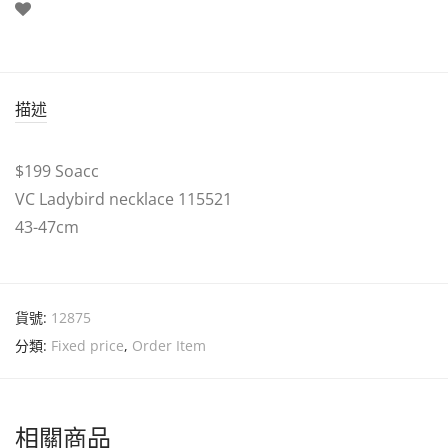
描述
$199 Soacc
VC Ladybird necklace 115521
43-47cm
貨號:
12875
分類:
Fixed price
,
Order Item
相關商品