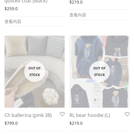
quilted coat (Black）
$
219.0
$
259.0
查看內容
查看內容
Ch ballerina (pink 38)
RL bear hoodie (L)
$
799.0
$
219.0