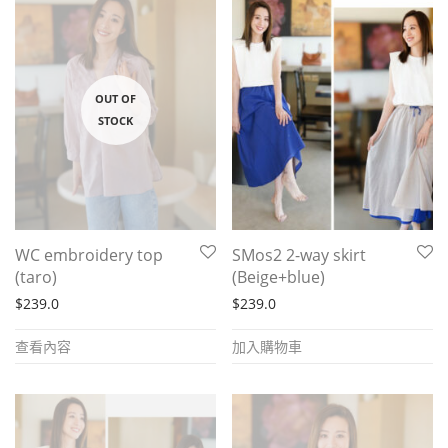
WC embroidery top
SMos2 2-way skirt
(taro)
(Beige+blue)
$
239.0
$
239.0
查看內容
加入購物車