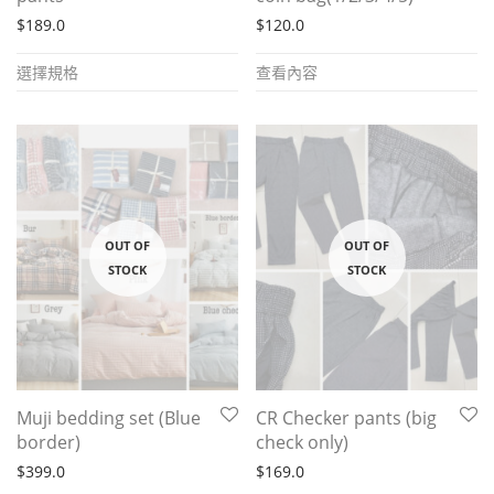
page
$
189.0
$
120.0
This
選擇規格
查看內容
product
has
multiple
variants.
The
options
may
be
chosen
on
the
Muji bedding set (Blue
CR Checker pants (big
product
border)
check only)
page
$
399.0
$
169.0