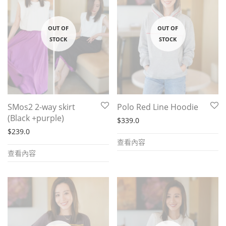
SMos2 2-way skirt
Polo Red Line Hoodie
(Black +purple)
$
339.0
$
239.0
查看內容
查看內容