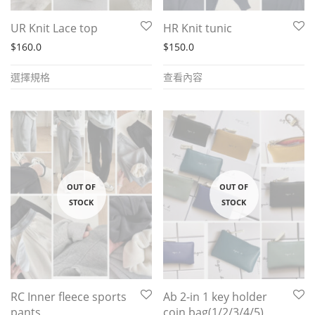
UR Knit Lace top
HR Knit tunic
$
160.0
$
150.0
This
選擇規格
查看內容
product
has
multiple
variants.
The
options
may
be
chosen
on
the
RC Inner fleece sports
Ab 2-in 1 key holder
product
pants
coin bag(1/2/3/4/5)