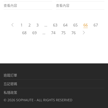
查看內容
查看內容
1
2
3
...
63
64
65
66
67
68
69
...
74
75
76
追蹤訂單
忘記密碼
私隱政策
©
2026
SOPHAUTE - ALL RIGHTS RESERVED