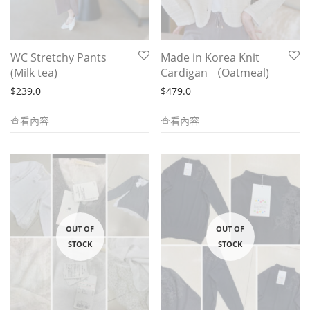
WC Stretchy Pants
Made in Korea Knit
(Milk tea)
Cardigan （Oatmeal)
$
239.0
$
479.0
查看內容
查看內容