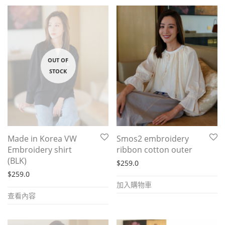
Made in Korea VW
Smos2 embroidery
Embroidery shirt
ribbon cotton outer
(BLK)
$
259.0
$
259.0
加入購物車
查看內容