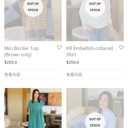
Mici Border Top
KR Embellish-collared
(Brown only)
Shirt
$
259.0
$
259.0
查看內容
查看內容